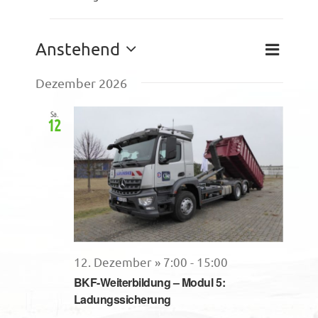
Veranstaltungen
Veranst
Anstehend
Ansich
Liste
Ansichte
Datum
Navigat
Dezember 2026
Naviga
wählen.
Sa.
12
12. Dezember » 7:00
-
15:00
BKF-Weiterbildung – Modul 5:
Ladungssicherung