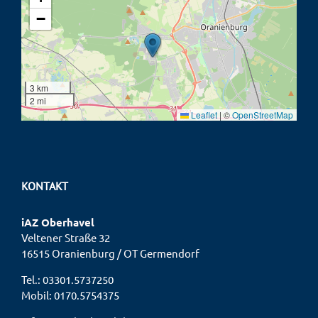
−
3 km
2 mi
Leaflet
|
©
OpenStreetMap
KONTAKT
iAZ Oberhavel
Veltener Straße 32
16515 Oranienburg / OT Germendorf
Tel.:
03301.5737250
Mobil:
0170.5754375